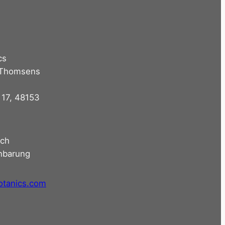
cs
 Thomsens
 17, 48153
ach
nbarung
otanics.com