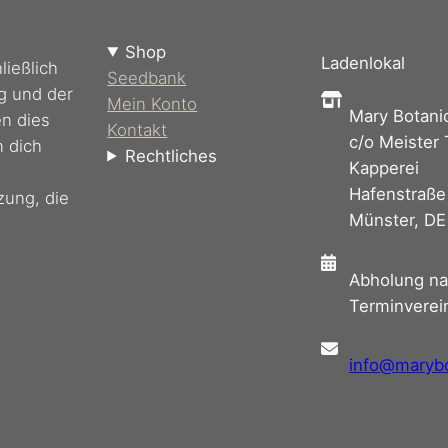
Shop
Ladenlokal
ießlich
Seedbank
g und der
Mein Konto
Mary Botani
en dies
Kontakt
c/o Meister
n dich
Rechtliches
Kapperei
Hafenstraße
zung, die
Münster, DE
Abholung n
Terminverei
info@maryb