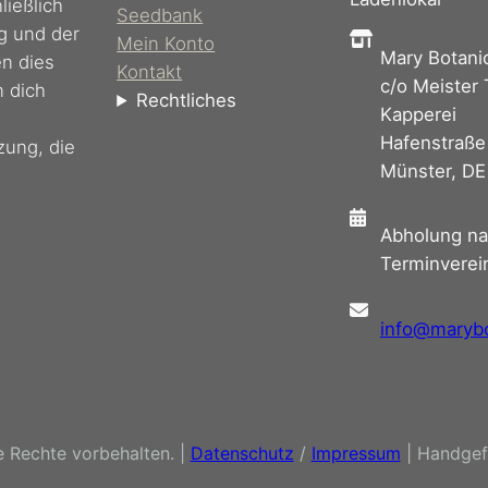
ießlich
Seedbank
g und der
Mein Konto
Mary Botani
en dies
Kontakt
c/o Meister
n dich
Rechtliches
Kapperei
Hafenstraße
zung, die
Münster, DE
Abholung n
Terminverei
info@maryb
e Rechte vorbehalten. |
Datenschutz
/
Impressum
| Handgef