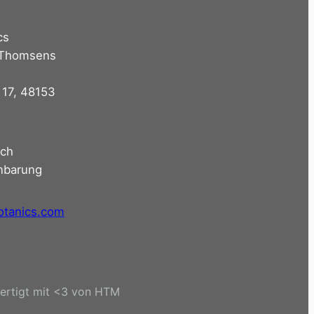
cs
 Thomsens
 17, 48153
ach
nbarung
otanics.com
ertigt mit <3 von HTM