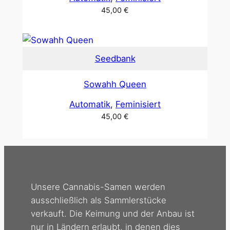
45,00
€
Seedbank
Sowahh Queen
Automatik
, 
Feminisiert
45,00
€
Unsere Cannabis-Samen werden
ausschließlich als Sammlerstücke
verkauft. Die Keimung und der Anbau ist
nur in Ländern erlaubt, in denen dies